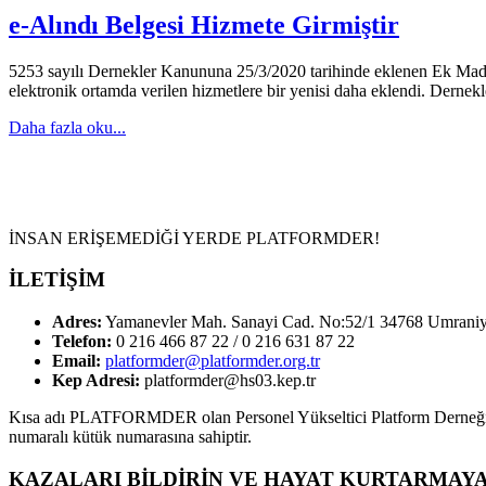
e-Alındı Belgesi Hizmete Girmiştir
5253 sayılı Dernekler Kanununa 25/3/2020 tarihinde eklenen Ek Madde 2
elektronik ortamda verilen hizmetlere bir yenisi daha eklendi. Derneklere
Daha fazla oku...
İNSAN ERİŞEMEDİĞİ YERDE PLATFORMDER!
İLETİŞİM
Adres:
Yamanevler Mah. Sanayi Cad. No:52/1 34768 Umraniy
Telefon:
0 216 466 87 22 / 0 216 631 87 22
Email:
platformder@platformder.org.tr
Kep Adresi:
platformder@hs03.kep.tr
Kısa adı PLATFORMDER olan Personel Yükseltici Platform Derneği; 28
numaralı kütük numarasına sahiptir.
KAZALARI BİLDİRİN VE HAYAT KURTARMAYA