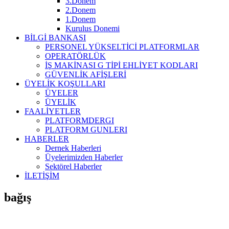
3.Donem
2.Donem
1.Donem
Kurulus Donemi
BİLGİ BANKASI
PERSONEL YÜKSELTİCİ PLATFORMLAR
OPERATÖRLÜK
İŞ MAKİNASI G TİPİ EHLİYET KODLARI
GÜVENLİK AFİŞLERİ
ÜYELİK KOŞULLARI
ÜYELER
ÜYELİK
FAALİYETLER
PLATFORMDERGI
PLATFORM GUNLERI
HABERLER
Dernek Haberleri
Üyelerimizden Haberler
Sektörel Haberler
İLETİŞİM
bağış