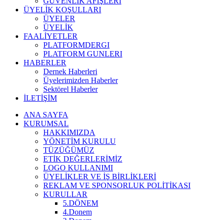
GÜVENLİK AFİŞLERİ
ÜYELİK KOŞULLARI
ÜYELER
ÜYELİK
FAALİYETLER
PLATFORMDERGI
PLATFORM GUNLERI
HABERLER
Dernek Haberleri
Üyelerimizden Haberler
Sektörel Haberler
İLETİŞİM
ANA SAYFA
KURUMSAL
HAKKIMIZDA
YÖNETİM KURULU
TÜZÜĞÜMÜZ
ETİK DEĞERLERİMİZ
LOGO KULLANIMI
ÜYELİKLER VE İŞ BİRLİKLERİ
REKLAM VE SPONSORLUK POLİTİKASI
KURULLAR
5.DÖNEM
4.Donem