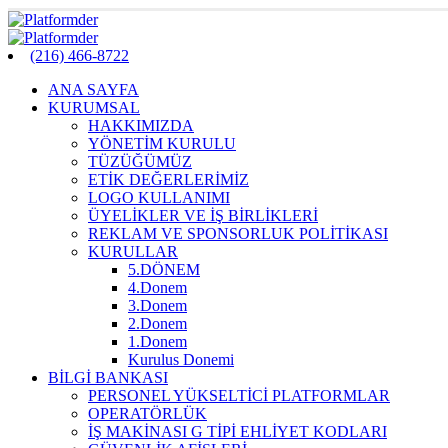
(216) 466-8722
ANA SAYFA
KURUMSAL
HAKKIMIZDA
YÖNETİM KURULU
TÜZÜĞÜMÜZ
ETİK DEĞERLERİMİZ
LOGO KULLANIMI
ÜYELİKLER VE İŞ BİRLİKLERİ
REKLAM VE SPONSORLUK POLİTİKASI
KURULLAR
5.DÖNEM
4.Donem
3.Donem
2.Donem
1.Donem
Kurulus Donemi
BİLGİ BANKASI
PERSONEL YÜKSELTİCİ PLATFORMLAR
OPERATÖRLÜK
İŞ MAKİNASI G TİPİ EHLİYET KODLARI