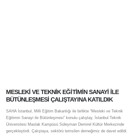
İNSAN ERİŞEMEDİĞİ YERDE PLATFORMDER!
İLETİŞİM
Adres:
Yamanevler Mah. Sanayi Cad. No:52/1 34768 Umraniye /
Istanbul / TURKIYE
Telefon:
0 216 466 87 22 / 0 216 631 87 22
Email:
platformder@platformder.org.tr
Kep Adresi:
platformder@hs03.kep.tr
Kısa adı PLATFORMDER olan Personel Yükseltici Platform Derneği;
MESLEKİ VE TEKNİK EĞİTİMİN SANAYİ İLE
28.10.2016 tarihinde kurulmuş olup, T.C. İçişleri Bakanlığı Sivil Toplumla
İlişkiler Genel Müdürlüğü tarafından verilen 34-227-184 numaralı kütük
BÜTÜNLEŞMESİ ÇALIŞTAYINA KATILDIK
numarasına sahiptir.
SAHA İstanbul, Milli Eğitim Bakanlığı ile birlikte “Mesleki ve Teknik
Eğitimin Sanayi ile Bütünleşmesi” konulu çalıştay, İstanbul Teknik
KAZALARI BİLDİRİN VE HAYAT KURTARMAYA YARDIMCI OLUN!
Üniversitesi Maslak Kampüsü Süleyman Demirel Kültür Merkezinde
gerçekleştirdi. Çalıştaya, sektörü temsilen derneğimiz de davet edildi.